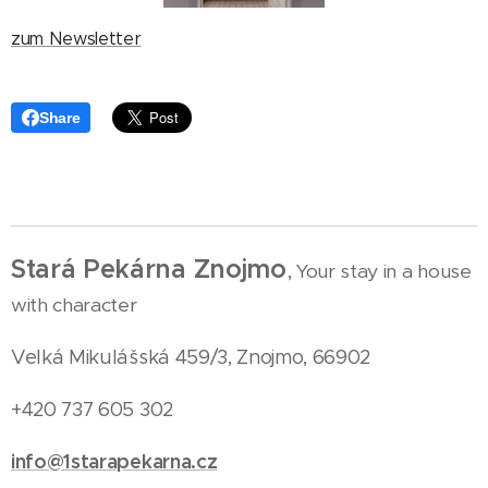
zum Newsletter
Share
Stará Pekárna Znojmo
,
Your stay in a house
with character
Velká Mikulášská 459/3, Znojmo, 66902
+420 737 605 302
info@1starapekarna.cz