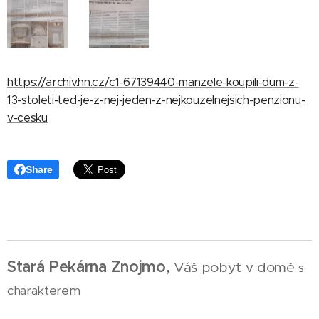
https://archiv.hn.cz/c1-67139440-manzele-koupili-dum-z-
13-stoleti-ted-je-z-nej-jeden-z-nejkouzelnejsich-penzionu-
v-cesku
Share
Stará Pekárna Znojmo,
Váš pobyt v domě
s
charakterem