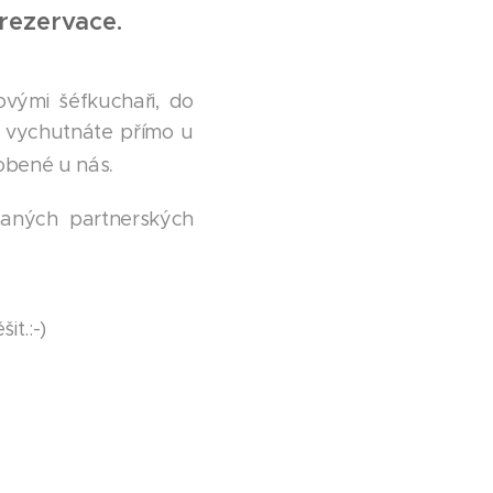
 rezervace.
ovými šéfkuchaři, do
i vychutnáte přímo u
.
robené u nás
taných partnerských
t.:-)