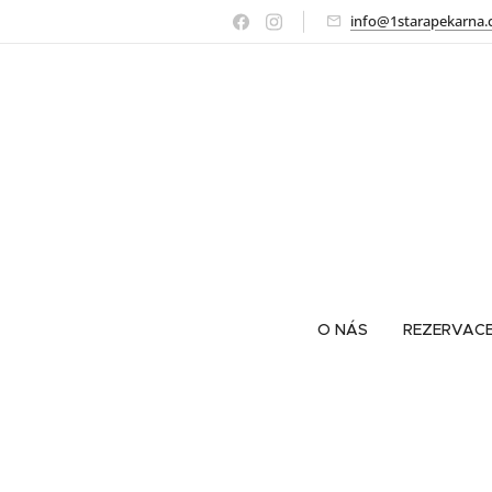
info@1starapekarna.
O NÁS
REZERVAC