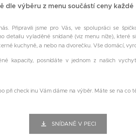
ně dle výběru z menu součástí ceny každé
ás. Připravili jsme pro Vás, ve spolupráci se špičk
o detailu vyladěné snídaně (viz menu níže), které s
ě černé kuchyně, a nebo na dvorečku. Vše domácí, vy
né kapacity, posnídáte v jednom z našich vychy
o při check inu Vám dáme na výběr. Máte se na co těši
SNÍDANĚ V PECI