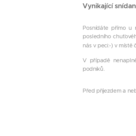
Vynikající snída
Posnídáte přímo u n
posledního chuťovéh
nás v peci:-) v míst
V případě nenaplně
podniků.
Před příjezdem a neb