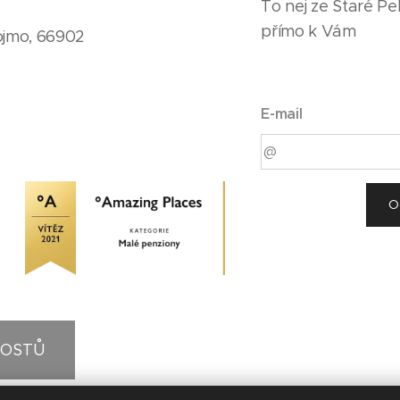
To nej ze Staré P
přímo k Vám
ojmo, 66902
E-mail
O
HOSTŮ