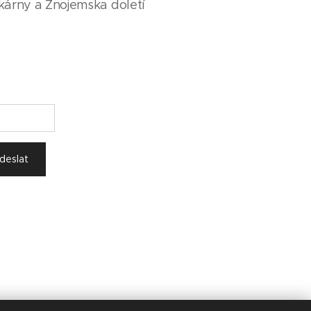
ekárny a Znojemska doletí
deslat