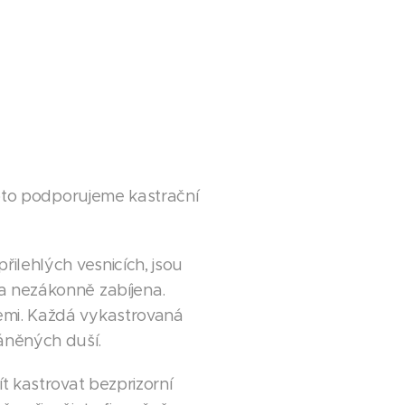
roto podporujeme kastrační
ilehlých vesnicích, jsou
a nezákonně zabíjena.
emi. Každá vykastrovaná
áněných duší.
t kastrovat bezprizorní