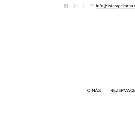
info@1starapekarna.
O NÁS
REZERVAC