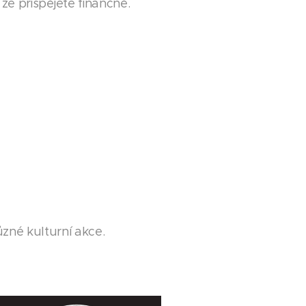
 že přispějete finančně.
zné kulturní akce.