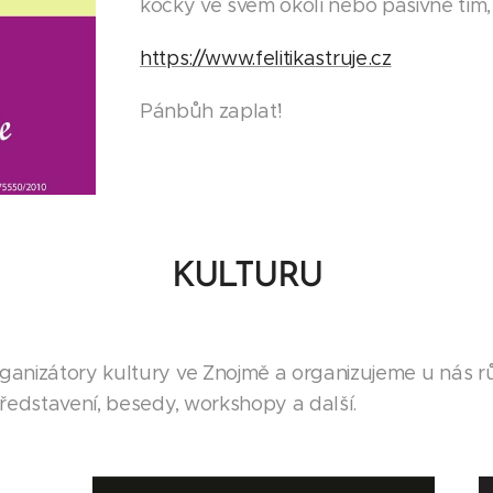
kočky ve svém okolí nebo pasivně tím,
https://www.felitikastruje.cz
Pánbůh zaplať!
KULTURU
anizátory kultury ve Znojmě a organizujeme u nás rů
představení, besedy, workshopy a další.