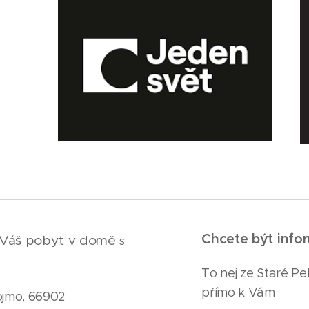
Chcete být inf
Váš pobyt v domě
s
To nej ze Staré P
přímo k Vám
ojmo, 66902