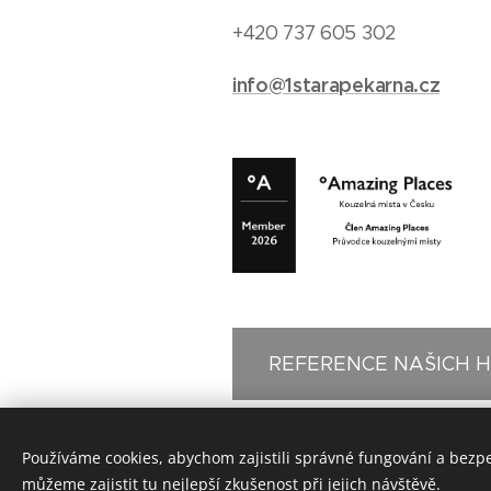
+420 737 605 302
info@1starapekarna.cz
REFERENCE NAŠICH 
Používáme cookies, abychom zajistili správné fungování a bezp
můžeme zajistit tu nejlepší zkušenost při jejich návštěvě.