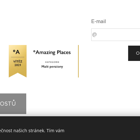
E-mail
O
HOSTŮ
ečnost našich stránek. Tím vám