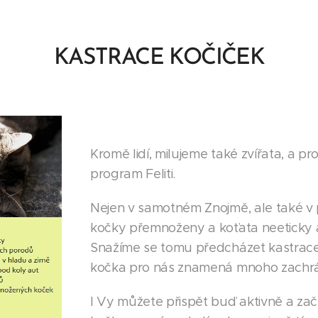
KASTRACE KOČIČEK
Kromě lidí, milujeme také zvířata, a p
program Feliti.
Nejen v samotném Znojmě, ale také v př
kočky přemnoženy a koťata neeticky 
Snažíme se tomu předcházet kastrac
kočka pro nás znamená mnoho zachr
I Vy můžete přispět buď aktivně a začí